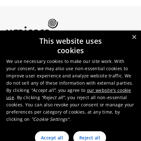
×
This website uses
Umicore Homepage
cookies
Markets & products
About Umicore
Join us
We use necessary cookies to make our site work. With
your consent, we may also use non-essential cookies to
improve user experience and analyze website traffic. We
Sustainability
Innovation
do not sell any of these information with external parties.
Investor relations
Locations
By clicking
“Accept all”
, you agree to
our website's cookie
Media
Contact
use
. By clicking
“Reject all”
, you reject all non-essential
cookies. You can also revoke your consent or manage your
preferences per category of cookies, at any time, by
clicking on
"Cookie Settings"
.
Accept all
Reject all