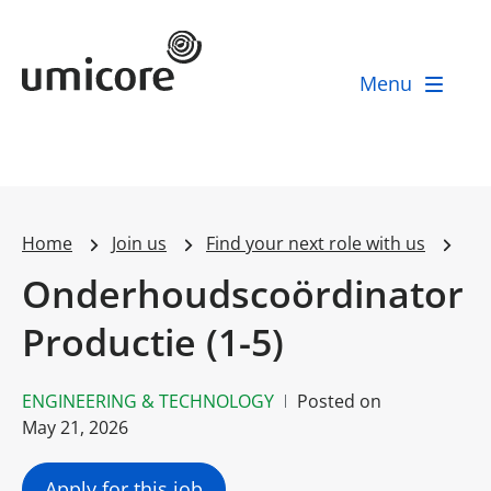
Umicore Homepage
Menu
Home
Join us
Find your next role with us
Onderhoudscoördinator
Productie (1-5)
ENGINEERING & TECHNOLOGY
Posted on
May 21, 2026
Apply for this job