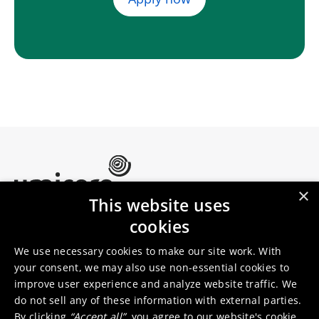
×
This website uses
Umicore Homepage
cookies
Markets & products
About Umicore
Join us
We use necessary cookies to make our site work. With
your consent, we may also use non-essential cookies to
improve user experience and analyze website traffic. We
Sustainability
Innovation
do not sell any of these information with external parties.
Investor relations
Locations
By clicking
“Accept all”
, you agree to
our website's cookie