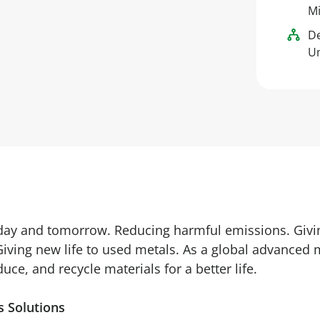
Mi
D
Um
oday and tomorrow. Reducing harmful emissions. Givi
Giving new life to used metals. As a global advanced 
ce, and recycle materials for a better life.
s Solutions