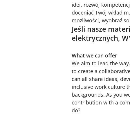
idei, rozwój kompetencj
doceniać Twój wkład m.i
możliwości, wyobraź so
Jeśli nasze mate
elektrycznych, 
What we can offer
We aim to lead the way.
to create a collaborati
can all share ideas, de
inclusive work culture t
backgrounds. As you wou
contribution with a com
do?