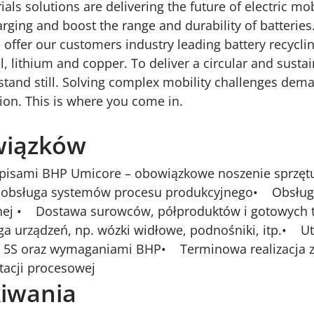
als solutions are delivering the future of electric mo
arging and boost the range and durability of batteries
offer our customers industry leading battery recycling
el, lithium and copper. To deliver a circular and susta
stand still. Solving complex mobility challenges dem
ion. This is where you come in.
wiązków
episami BHP Umicore – obowiązkowe noszenie sprzę
 i obsługa systemów procesu produkcyjnego• Obsług
yjnej • Dostawa surowców, półproduktów i gotowych
 urządzeń, np. wózki widłowe, podnośniki, itp.• U
i 5S oraz wymaganiami BHP• Terminowa realizacja z
tacji procesowej
iwania