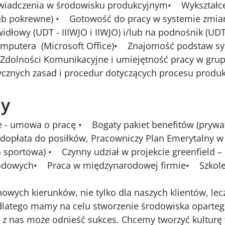
iadczenia w środowisku produkcyjnym• Wykształcen
 lub pokrewne) • Gotowość do pracy w systemie zm
idłowy (UDT - IIIWJO i IIWJO) i/lub na podnośnik (
komputera (Microsoft Office)• Znajomość podstaw s
olności Komunikacyjne i umiejętność pracy w gru
tycznych zasad i procedur dotyczących procesu pro
my
e - umowa o pracę • Bogaty pakiet benefitów (pryw
 dopłata do posiłków, Pracowniczy Plan Emerytalny w
 sportowa) • Czynny udział w projekcie greenfield –
todowych• Praca w międzynarodowej firmie• Szkol
wych kierunków, nie tylko dla naszych klientów, lecz
latego mamy na celu stworzenie środowiska oparteg
y z nas może odnieść sukces. Chcemy tworzyć kultur