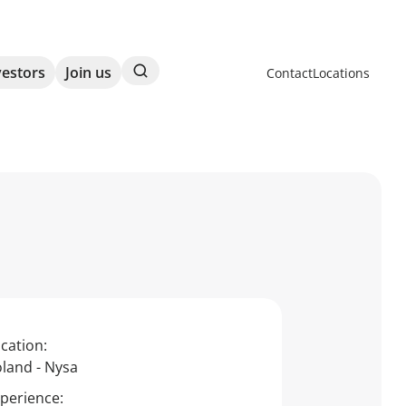
Search
vestors
Join us
Contact
Locations
cation:
land - Nysa
perience: