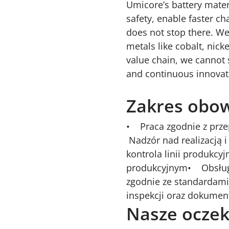
Umicore’s battery materi
safety, enable faster ch
does not stop there. We 
metals like cobalt, nick
value chain, we cannot 
and continuous innovat
Zakres obo
• Praca zgodnie z prz
Nadzór nad realizacją
kontrola linii produkc
produkcyjnym• Obsługa
zgodnie ze standardam
inspekcji oraz dokumen
Nasze oczek