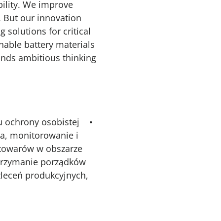
bility. We improve
. But our innovation
 solutions for critical
inable battery materials
ands ambitious thinking
tu ochrony osobistej •
a, monitorowanie i
 towarów w obszarze
trzymanie porządków
leceń produkcyjnych,