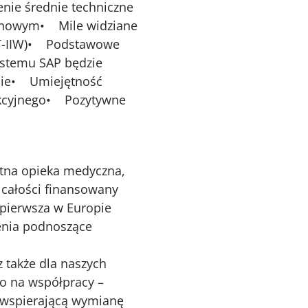
ie średnie techniczne
ianowym• Mile widziane
UDT-IIW)• Podstawowe
ystemu SAP będzie
pie• Umiejętność
dukcyjnego• Pozytywne
atna opieka medyczna,
 całości finansowany
 pierwsza w Europie
enia podnoszące
 także dla naszych
o na współpracy –
ę wspierającą wymianę