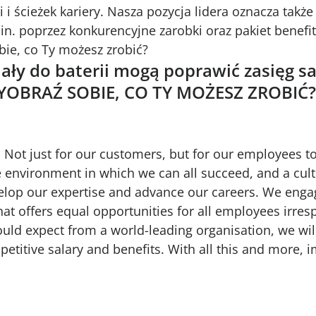
i i ścieżek kariery. Nasza pozycja lidera oznacza tak
n. poprzez konkurencyjne zarobki oraz pakiet benefi
bie, co Ty możesz zrobić?
riały do baterii mogą poprawić zasięg
WYOBRAŹ SOBIE, CO TY MOŻESZ ZROBIĆ?
 Not just for our customers, but for our employees to
ve environment in which we can all succeed, and a cu
velop our expertise and advance our careers. We enga
hat offers equal opportunities for all employees irresp
ld expect from a world-leading organisation, we wil
petitive salary and benefits. With all this and more,