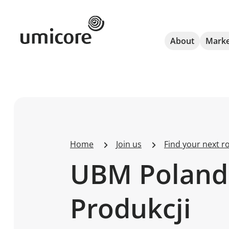
Umicore Homepage
About
Marke
Home
Join us
Find your next ro
UBM Poland 
Produkcji