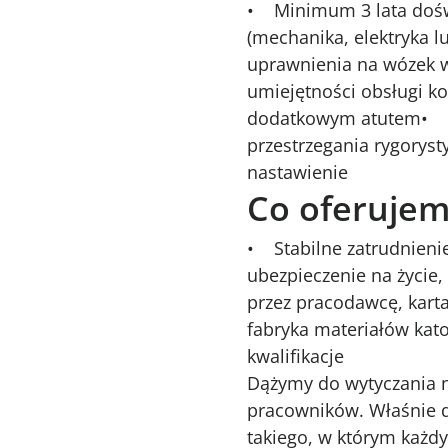
• Minimum 3 lata dośw
(mechanika, elektryka
uprawnienia na wózek w
umiejętności obsługi 
dodatkowym atutem• Zd
przestrzegania rygorys
nastawienie
Co oferuje
• Stabilne zatrudnieni
ubezpieczenie na życie,
przez pracodawcę, karta
fabryka materiałów ka
kwalifikacje
Dążymy do wytyczania no
pracowników. Właśnie d
takiego, w którym każd