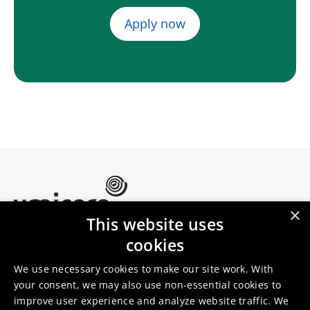
Apply now
×
This website uses
Umicore Homepage
cookies
Markets & products
About Umicore
Join us
We use necessary cookies to make our site work. With
your consent, we may also use non-essential cookies to
improve user experience and analyze website traffic. We